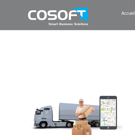
Accuei
JJ Social Slider